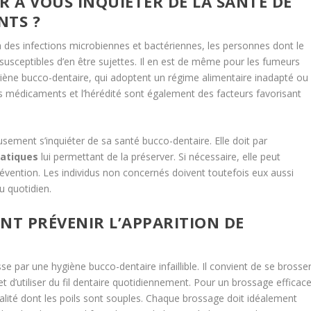
 À VOUS INQUIÉTER DE LA SANTÉ DE
NTS ?
 des infections microbiennes et bactériennes, les personnes dont le
susceptibles d’en être sujettes. Il en est de même pour les fumeurs
iène bucco-dentaire, qui adoptent un régime alimentaire inadapté ou
ins médicaments et l’hérédité sont également des facteurs favorisant
ement s’inquiéter de sa santé bucco-dentaire. Elle doit par
ratiques
lui permettant de la préserver. Si nécessaire, elle peut
évention. Les individus non concernés doivent toutefois eux aussi
u quotidien.
T PRÉVENIR L’APPARITION DE
se par une hygiène bucco-dentaire infaillible. Il convient de se brosse
t d’utiliser du fil dentaire quotidiennement. Pour un brossage efficace
 qualité dont les poils sont souples. Chaque brossage doit idéalement