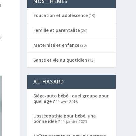
NOS THÈMES
s
Education et adolescence
(19)
Famille et parentalité
(26)
nt
Maternité et enfance
(30)
Santé et vie au quotidien
(13)
AU HASARD
Siège-auto bébé : quel groupe pour
quel âge ?
11 avril 2018
L’ostéopathie pour bébé, une
bonne idée ?
11 janvier 2023
Naître parents ou devenir parents