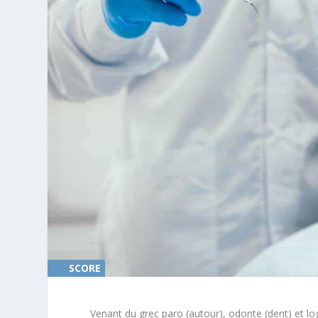
SCORE
0%
Venant du grec paro (autour), odonte (dent) et lo