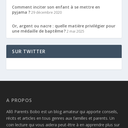
Comment inciter son enfant à se mettre en
pyjama ?
29 décembre 2020
Or, argent ou nacre : quelle matière privilégier pour
une médaille de baptême ?
2 mai 2025
SUR TWITTER
A PROPOS
Allô Parents Bobo est un blog amateur qui apporte conseils,
récits et articles en tous genres aux familles et parents. Un
coin lecture qui vous aidera peut-être à en apprendre plus sur