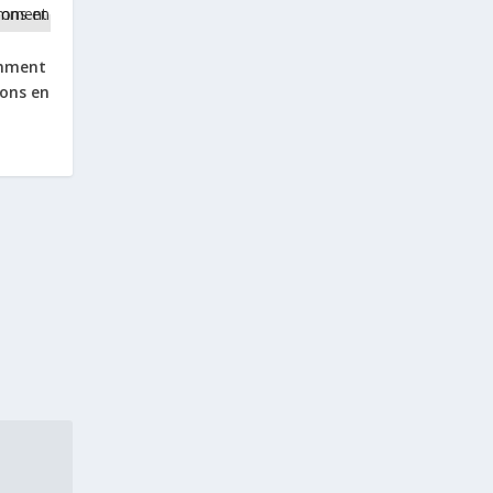
omment
ions en