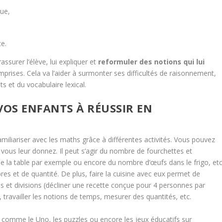
que,
ce.
surer l’élève, lui expliquer et
reformuler des notions qui lui
prises. Cela va l’aider à surmonter ses difficultés de raisonnement,
 et du vocabulaire lexical.
VOS ENFANTS À RÉUSSIR EN
iliariser avec les maths grâce à différentes activités. Vous pouvez
vous leur donnez. Il peut s’agir du nombre de fourchettes et
le la table par exemple ou encore du nombre d’œufs dans le frigo, etc
es et de quantité. De plus, faire la cuisine avec eux permet de
s et divisions (décliner une recette conçue pour 4 personnes par
, travailler les notions de temps, mesurer des quantités, etc.
comme le Uno, les puzzles ou encore les jeux éducatifs sur