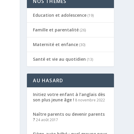
NOS THÈMES
s
Education et adolescence
(19)
Famille et parentalité
(26)
Maternité et enfance
(30)
Santé et vie au quotidien
(13)
AU HASARD
Initiez votre enfant à l’anglais dès
son plus jeune âge !
8 novembre 2022
Naître parents ou devenir parents
?
24 août 2017
Siège-auto bébé : quel groupe pour