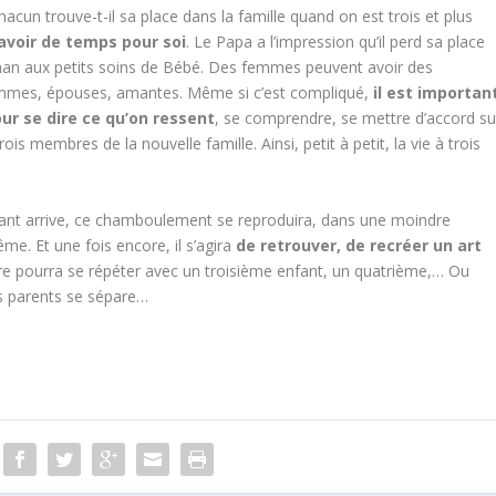
chacun trouve-t-il sa place dans la famille quand on est trois et plus
 avoir de temps pour soi
. Le Papa a l’impression qu’il perd sa place
man aux petits soins de Bébé. Des femmes peuvent avoir des
femmes, épouses, amantes. Même si c’est compliqué,
il est importan
ur se dire ce qu’on ressent
, se comprendre, se mettre d’accord su
is membres de la nouvelle famille. Ainsi, petit à petit, la vie à trois
 enfant arrive, ce chamboulement se reproduira, dans une moindre
me. Et une fois encore, il s’agira
de retrouver, de recréer un art
ire pourra se répéter avec un troisième enfant, un quatrième,… Ou
es parents se sépare…