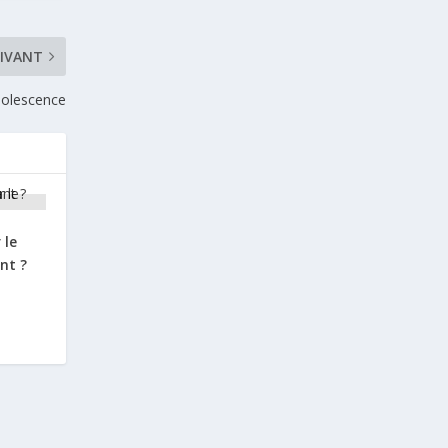
UIVANT
adolescence
 le
nt ?