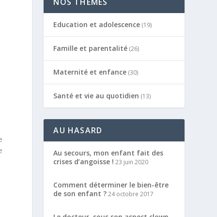
NOS THÈMES
Education et adolescence
(19)
t
Famille et parentalité
(26)
Maternité et enfance
(30)
Santé et vie au quotidien
(13)
c
AU HASARD
e
e
Au secours, mon enfant fait des
crises d’angoisse !
23 juin 2020
Comment déterminer le bien-être
de son enfant ?
24 octobre 2017
Le docteur, sous son aspect clown