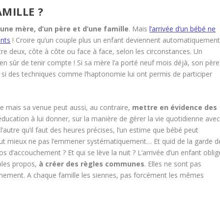
MILLE ?
’une mère, d’un père et d’une famille
. Mais
l’arrivée d’un bébé ne
ents
! Croire qu’un couple plus un enfant deviennent automatiquemen
 être deux, côte à côte ou face à face, selon les circonstances. Un
ien sûr de tenir compte ! Si sa mère l’a porté neuf mois déjà, son père
si des techniques comme l’haptonomie lui ont permis de participer
 mais sa venue peut aussi, au contraire,
mettre en évidence des
’éducation à lui donner, sur la manière de gérer la vie quotidienne ave
 l’autre qu’il faut des heures précises, l’un estime que bébé peut
 vaut mieux ne pas l’emmener systématiquement… Et quid de la garde d
pos d’accouchement ? Et qui se lève la nuit ? L’arrivée d’un enfant oblig
ples propos,
à créer des règles communes
. Elles ne sont pas
reinement. A chaque famille les siennes, pas forcément les mêmes