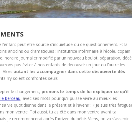
EMENTS
 l’enfant peut être source d’inquiétude ou de questionnement. Et la
ns anodins ou dramatiques : institutrice intérimaire à l’école, copain
re, horaire journalier modifié par un nouveau boulot, séparation, décè
rons pas éviter à nos enfants de découvrir un jour ou l’autre les
,… Alors
autant les accompagner dans cette découverte dès
nts n’y soient confrontés seuls.
ccepter le changement,
prenons le temps de lui expliquer ce qu’il
s le berceau
, avec ses mots pour qu’il puisse vivre au mieux les
 vie quotidienne dans le présent et à l’avenir : « Je suis très fatigué
dans mon ventre. Toi aussi, tu as été dans mon ventre avant ta
ais je recommencerai après l’arrivée du bébé. Viens, on va s’asseoir