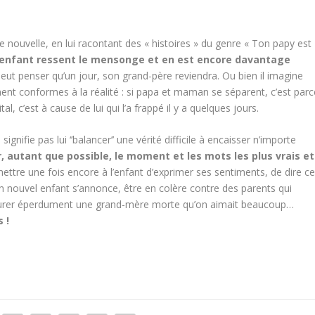
ne nouvelle, en lui racontant des « histoires » du genre « Ton papy est
’enfant ressent le mensonge et en est encore davantage
l peut penser qu’un jour, son grand-père reviendra. Ou bien il imagine
ent conformes à la réalité : si papa et maman se séparent, c’est parc
pital, c’est à cause de lui qui l’a frappé il y a quelques jours.
nifie pas lui ‘’balancer’’ une vérité difficile à encaisser n’importe
r, autant que possible, le moment et les mots les plus vrais et
ettre une fois encore à l’enfant d’exprimer ses sentiments, de dire c
un nouvel enfant s’annonce, être en colère contre des parents qui
eurer éperdument une grand-mère morte qu’on aimait beaucoup…
 !