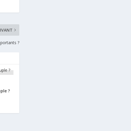
UIVANT
mportants ?
ple ?