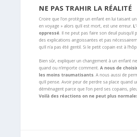
NE PAS TRAHIR LA RÉALITÉ
Croire que l’on protège un enfant en lui taisant u
en voyage » alors qu’il est mort, est une erreur.
L
oppressé
. Il ne peut pas faire son deuil puisqu’i
des explications angoissantes et pas nécessairem
qu’il n’a pas été gentil. Si le petit copain est à l’hô
Bien sûr, expliquer un changement à un enfant ne sig
quand ou n’importe comment.
A nous de choisi
les moins traumatisants
. A nous aussi de perm
qu’il pense. Avoir peur de perdre sa place quand 
déménagent parce que l’on perd ses copains, pl
Voilà des réactions on ne peut plus normales