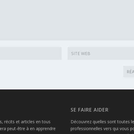
SE FAIRE AIDER
 récits et articles en tous
Découvrez quelles sont toutes le
dera peut-être à en apprendre
professionnelles vers qui vous 