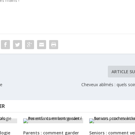
les mains !
ARTICLE S
ue
Cheveux abîmés : quels soi
ER
logie
Parents : comment garder
Seniors : comment vei