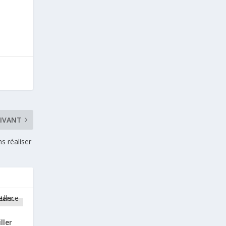
UIVANT
ns réaliser
ller